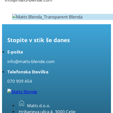
Stopite v stik še danes
E-pošta
info@matts-blende.com
Telefonska številka
070 909 454
Matts d.o.o.
Hribarjeva ulica 4, 3000 Celje