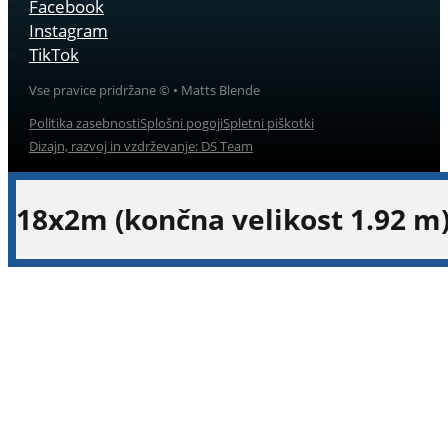
Facebook
Instagram
TikTok
Vse pravice pridržane © • Matts Blende
Politika zasebnosti
Splošni pogoji
Spletni piškotki
Dizajn, razvoj in vzdrževanje: DS Team
18x2m (končna velikost 1.92 m