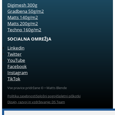
Digimesh 300g
Gradbena 50g/m2
Matts 140g/m2
Matts 200g/m2
Techno 160g/m2
SOCIALNA OMREŽJA
Linkedin
Twitter
YouTube
Facebook
Instagram
TikTok
Vse pravice pridržane © • Matts Blende
Politika zasebnosti
Splošni pogoji
Spletni piškotki
Dizajn, razvoj in vzdrževanje: DS Team